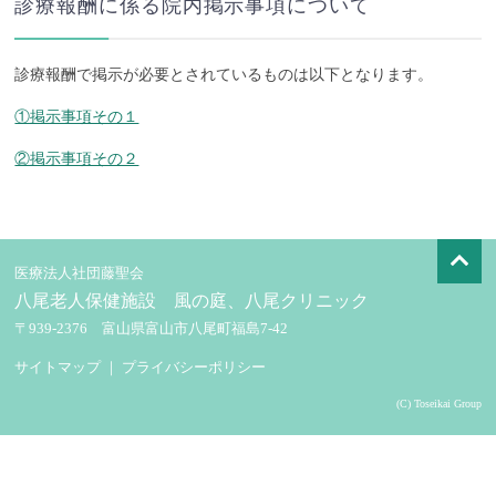
診療報酬に係る院内掲示事項について
診療報酬で掲示が必要とされているものは以下となります。
①掲示事項その１
②掲示事項その２
医療法人社団藤聖会
八尾老人保健施設 風の庭、八尾クリニック
〒939-2376 富山県富山市八尾町福島7-42
サイトマップ
｜
プライバシーポリシー
(C) Toseikai Group