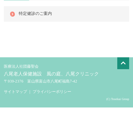
特定健診のご案内
医療法人社団藤聖会
八尾老人保健施設 風の庭、八尾クリニック
〒939-2376 富山県富山市八尾町福島7-42
サイトマップ
｜
プライバシーポリシー
(C) Toseikai Group